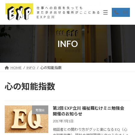
コ
ナ
ン
ビ
ア
ア
イ
イ
テ
ゲ
コ
コ
ン
ー
ン
ン
リ
リ
ツ
シ
ン
ン
へ
ョ
ク
ク
ス
ン
INFO
キ
に
ッ
移
プ
動
HOME
INFO
心の知能指数
心の知能指数
第2回 EXP立川 福祉職むけミニ勉強会
勉強会
開催のお知らせ
2017年7月1日
相談者との関わり方がグッと楽になる EQ（心