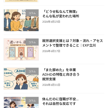
「どうせ私なんて無理」
コラム
そんな私が変われた場所
2026年6月25日
就労選択支援とは？対象・流れ・アセス
コラム
メントで整理できること｜EXP立川
2026年6月17日
「また辞めた」を卒業
コラム
ADHDの特性と向き合う
就労支援
2026年6月11日
休んだのに復職が不安…
コラム
それは自然な反応です