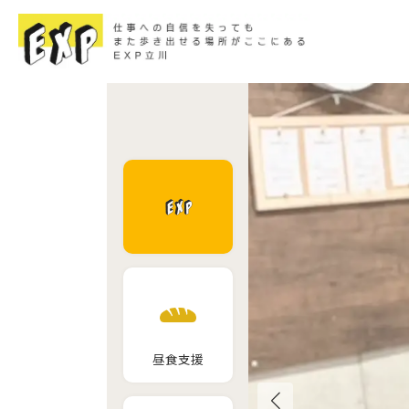
コ
ナ
ン
ビ
テ
ゲ
ン
ー
ツ
シ
へ
ョ
ス
ン
キ
に
ッ
移
プ
動
昼食支援