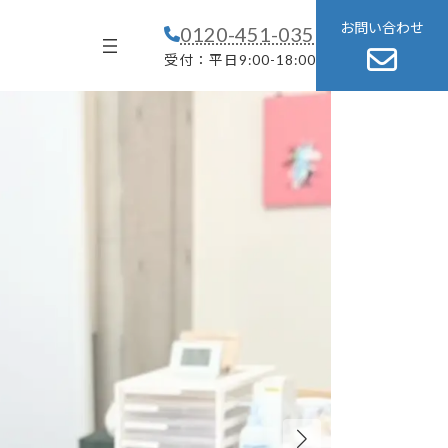
グ
お問い合わせ
0120-451-035
ル
ー
受付：平日9:00-18:00
プ
リ
ン
ク