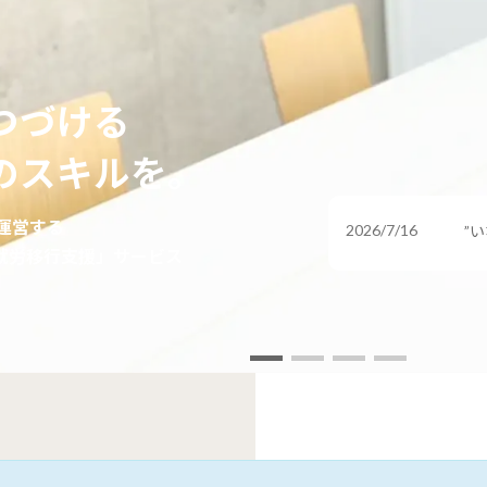
つづける
のスキルを
。
2026/7/9
【
運営する
”いなくても回る職場”は冷たい職場なのか
害
就労移行支援」サービス