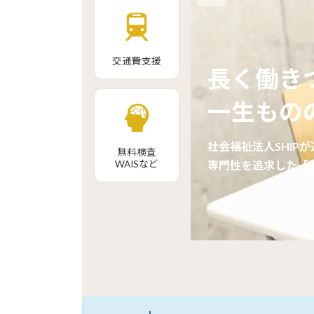
交通費支援
長く働き
一生もの
🌞 夏を元気に過ごすために ～娘との水遊びから
社会福祉法人
SHIP
が
2026/7/16
無料検査
考えた、EXPの熱中症対策～
WAISなど
専門性を追求した
「