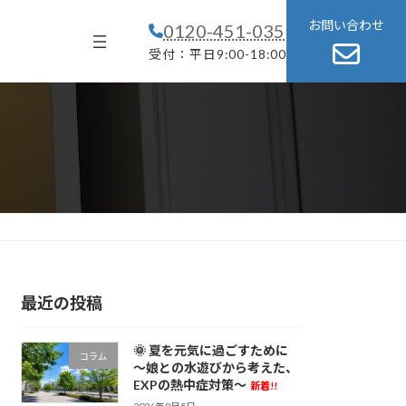
グ
お問い合わせ
0120-451-035
ル
ー
受付：平日9:00-18:00
プ
リ
ン
ク
最近の投稿
🌞 夏を元気に過ごすために
コラム
～娘との水遊びから考えた、
EXPの熱中症対策～
新着!!