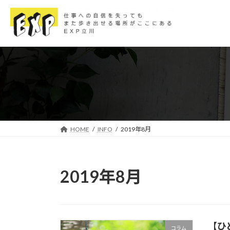
コ
ナ
ン
ビ
テ
ゲ
ン
ー
ツ
シ
へ
ョ
ス
ン
キ
に
ッ
移
プ
動
HOME
INFO
2019年8月
2019年8月
【ひ
コラム