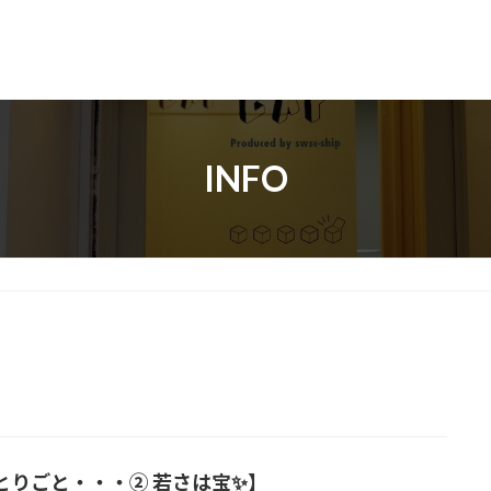
INFO
とりごと・・・② 若さは宝✨】