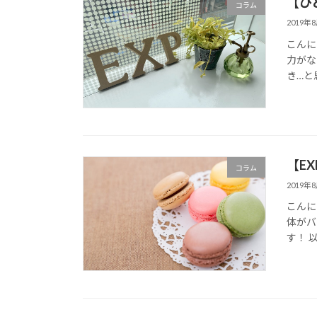
【ひ
コラム
2019年
こんに
力がな
き…と
【E
コラム
2019年
こんに
体がバ
す！ 