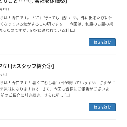
とりごと････① 会社を休職💦】
8月12日
ちは！野口です。 どこに行っても…熱い…💦。外に出るたびに体
くなっている気がするこの頃です💧 今回は、制度のお話の続
思ったのですが、EXPに通われている利 […]
続きを読む
XP立川⭐️スタッフ紹介②】
8月2日
ちは！野口です！ 暑くてむし暑い日が続いています💦 さすがに
テ気味になりますね💧 さて、今回も皆様にご報告がございま
以前のご紹介に引き続き、さらに新し […]
続きを読む