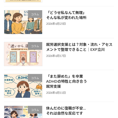
「どうせ私なんて無理」
コラム
そんな私が変われた場所
2026年6月25日
就労選択支援とは？対象・流れ・アセス
コラム
メントで整理できること｜EXP立川
2026年6月17日
「また辞めた」を卒業
コラム
ADHDの特性と向き合う
就労支援
2026年6月11日
休んだのに復職が不安…
コラム
それは自然な反応です