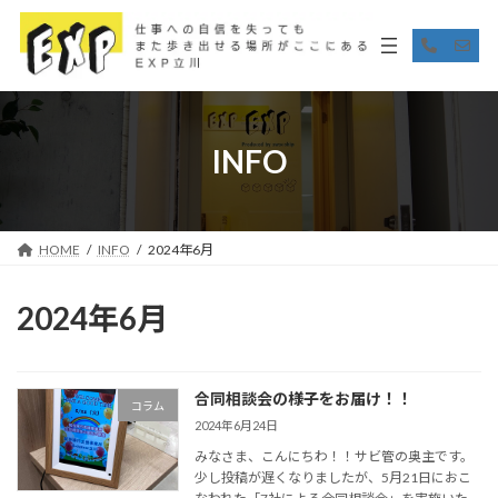
コ
ナ
ン
ビ
ア
ア
イ
イ
テ
ゲ
コ
コ
ン
ー
ン
ン
リ
リ
ツ
シ
ン
ン
へ
ョ
ク
ク
ス
ン
INFO
キ
に
ッ
移
プ
動
HOME
INFO
2024年6月
2024年6月
合同相談会の様子をお届け！！
コラム
2024年6月24日
みなさま、こんにちわ！！サビ管の奥主です。
少し投稿が遅くなりましたが、5月21日におこ