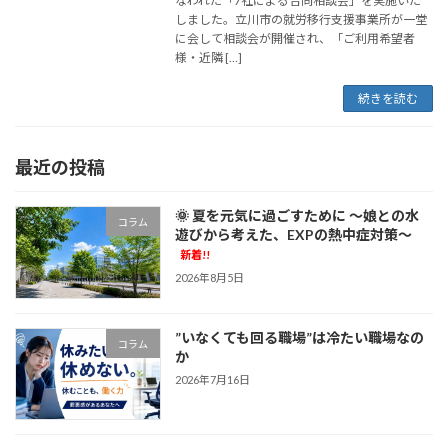
なわれた「7社による合同相談会」を実施いた
しました。立川市の就労移行支援事業所が一堂
に会して相談会が開催され、「ご利用希望者
様・近隣 […]
続きを読む
最近の投稿
🌞 夏を元気に過ごすために ～娘との水
コラム
遊びから考えた、EXPの熱中症対策～
新着!!
2026年8月5日
”いなくても回る職場”は冷たい職場なの
コラム
か
2026年7月16日