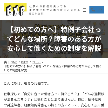
コ
ナ
ン
ビ
ア
ア
イ
イ
テ
ゲ
コ
コ
ン
ー
ン
ン
リ
リ
ツ
シ
ン
ン
へ
ョ
【初めての方へ】特例子会社っ
ク
ク
ス
ン
キ
に
てどんな場所？障害のある方が
ッ
移
プ
動
安心して働くための制度を解説
HOME
INFO
コラム
【初めての方へ】特例子会社ってどんな場所？障害のある方が安心して働く
ための制度を解説
こんにちは、職員の兵働です。
仕事探しで「自分に合った働き方って何だろう？」「どんな選択肢
があるんだろう？」と悩むことはありませんか。特に、精神障害
や発達障害、軽度知的障害をお持ちの方にとって、安心して長く働