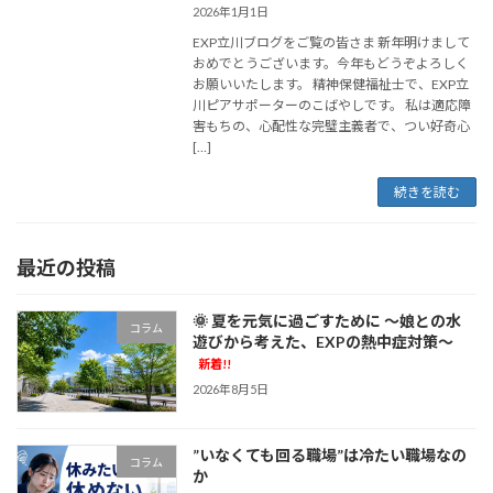
2026年1月1日
EXP立川ブログをご覧の皆さま 新年明けまして
おめでとうございます。今年もどうぞよろしく
お願いいたします。 精神保健福祉士で、EXP立
川ピアサポーターのこばやしです。 私は適応障
害もちの、心配性な完璧主義者で、つい好奇心
[…]
続きを読む
最近の投稿
🌞 夏を元気に過ごすために ～娘との水
コラム
遊びから考えた、EXPの熱中症対策～
新着!!
2026年8月5日
”いなくても回る職場”は冷たい職場なの
コラム
か