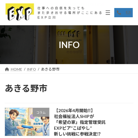
コ
ナ
ン
ビ
ア
ア
イ
イ
テ
ゲ
コ
コ
ン
ー
ン
ン
リ
リ
ツ
シ
ン
ン
へ
ョ
ク
ク
ス
ン
INFO
キ
に
ッ
移
プ
動
HOME
INFO
あきる野市
あきる野市
【2026年4月開始‼】
コラム
社会福祉法人SHIPが
「希望の家」指定管理受託
EXPピア“こばやし”
新しい挑戦に参戦決定⁉