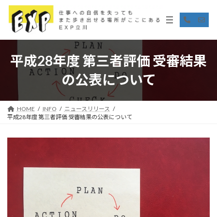
コ
ナ
ン
ビ
ア
ア
イ
イ
テ
ゲ
コ
コ
ン
ー
ン
ン
リ
リ
ツ
シ
ン
ン
へ
ョ
ク
ク
平成28年度 第三者評価 受審結果
ス
ン
キ
に
の公表について
ッ
移
プ
動
HOME
INFO
ニュースリリース
平成28年度 第三者評価 受審結果の公表について