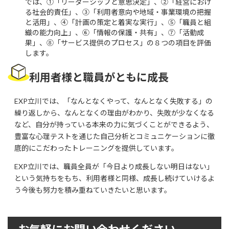
では、①「リーダーシップと意思決定」、②「経営におけ
る社会的責任」、③「利用者意向や地域・事業環境の把握
と活用」、④「計画の策定と着実な実行」、⑤「職員と組
織の能力向上」、⑥「情報の保護・共有」、⑦「活動成
果」、⑧「サービス提供のプロセス」の８つの項目を評価
します。
利用者様と職員がともに成長
EXP立川では、「なんとなくやって、なんとなく失敗する」の
繰り返しから、なんとなくの理由がわかり、失敗が少なくなる
など、自分が持っている本来の力に気づくことができるよう、
豊富な心理テストを通じた自己分析とコミュニケーションに徹
底的にこだわったトレーニングを提供しています。
EXP立川では、職員全員が「今日より成長しない明日はない」
という気持ちをもち、利用者様と同様、成長し続けていけるよ
う今後も努力を積み重ねていきたいと思います。