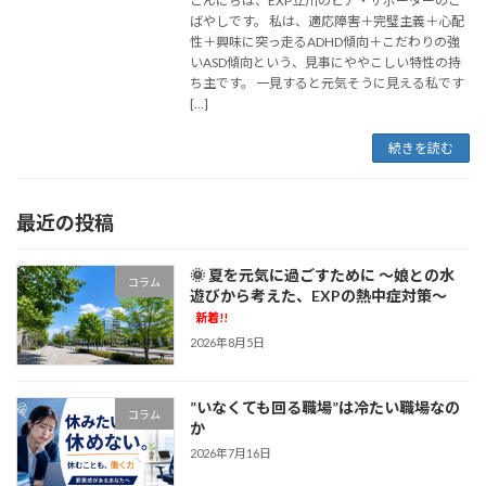
こんにちは、EXP立川のピア・サポーターのこ
ばやしです。 私は、適応障害＋完璧主義＋心配
性＋興味に突っ走るADHD傾向＋こだわりの強
いASD傾向という、見事にややこしい特性の持
ち主です。 一見すると元気そうに見える私です
[…]
続きを読む
最近の投稿
🌞 夏を元気に過ごすために ～娘との水
コラム
遊びから考えた、EXPの熱中症対策～
新着!!
2026年8月5日
”いなくても回る職場”は冷たい職場なの
コラム
か
2026年7月16日