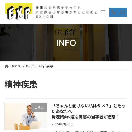
コ
ナ
ン
ビ
ア
ア
イ
イ
テ
ゲ
コ
コ
ン
ー
ン
ン
リ
リ
ツ
シ
ン
ン
へ
ョ
ク
ク
ス
ン
INFO
キ
に
ッ
移
プ
動
HOME
INFO
精神疾患
精神疾患
「ちゃんと働けない私はダメ？」と思っ
コラム
たあなたへ
発達傾向×適応障害の当事者が復活！
2025年9月18日