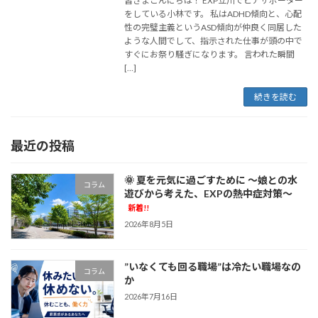
皆さまこんにちは！ EXP立川でピアサポーター
をしている小林です。 私はADHD傾向と、心配
性の完璧主義というASD傾向が仲良く同居した
ような人間でして、指示された仕事が頭の中で
すぐにお祭り騒ぎになります。 言われた瞬間
[…]
続きを読む
最近の投稿
🌞 夏を元気に過ごすために ～娘との水
コラム
遊びから考えた、EXPの熱中症対策～
新着!!
2026年8月5日
”いなくても回る職場”は冷たい職場なの
コラム
か
2026年7月16日