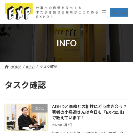
コ
ナ
ン
ビ
ア
ア
イ
イ
テ
ゲ
コ
コ
ン
ー
ン
ン
リ
リ
ツ
シ
ン
ン
へ
ョ
ク
ク
ス
ン
INFO
キ
に
ッ
移
プ
動
HOME
INFO
タスク確認
タスク確認
ADHDと事務との相性にどう向き合う？
コラム
著者の小鳥遊さんは今日も「EXP立川」
で教えています！
2025年8月5日