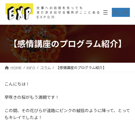
コ
ナ
ン
ビ
ア
ア
イ
イ
テ
ゲ
コ
コ
ン
ー
ン
ン
リ
リ
ツ
シ
ン
ン
へ
ョ
ク
ク
ス
ン
【感情講座のプログラム紹介】
キ
に
ッ
移
プ
動
HOME
INFO
コラム
【感情講座のプログラム紹介】
こんにちは！
早咲きの桜がもう満開です！
この間、その花びらが道路にピンクの絨毯のように降って、とって
もキレイでしたよ！