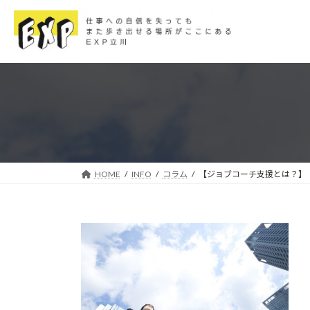
コ
ナ
ン
ビ
テ
ゲ
ン
ー
ツ
シ
へ
ョ
ス
ン
キ
に
ッ
移
プ
動
HOME
INFO
コラム
【ジョブコーチ支援とは？】