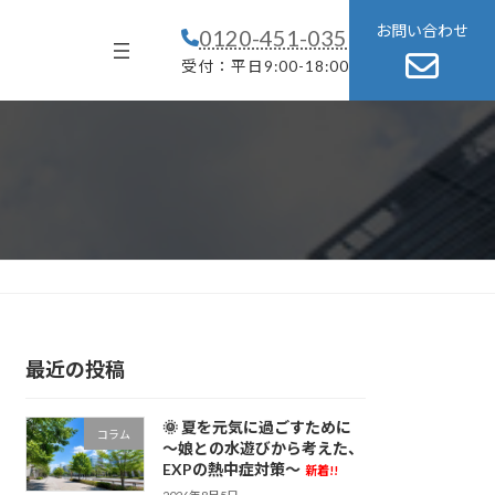
グ
お問い合わせ
0120-451-035
ル
ー
受付：平日9:00-18:00
プ
リ
ン
ク
最近の投稿
🌞 夏を元気に過ごすために
コラム
～娘との水遊びから考えた、
EXPの熱中症対策～
新着!!