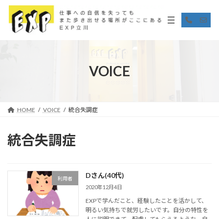
コ
ナ
ン
ビ
ア
ア
イ
イ
テ
ゲ
コ
コ
ン
ー
ン
ン
リ
リ
ツ
シ
ン
ン
へ
ョ
ク
ク
ス
ン
VOICE
キ
に
ッ
移
プ
動
HOME
VOICE
統合失調症
統合失調症
Dさん(40代)
利用者
2020年12月4日
EXPで学んだこと、経験したことを活かして、
明るい気持ちで就労したいです。自分の特性を