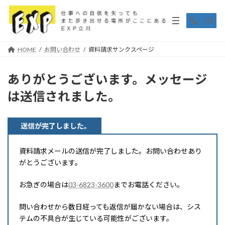
コ
ナ
ン
ビ
ア
ア
イ
イ
テ
ゲ
コ
コ
ン
ー
ン
ン
リ
リ
ツ
シ
HOME
お問い合わせ
資料請求サンクスページ
ン
ン
へ
ョ
ク
ク
ス
ン
キ
に
ありがとうございます。メッセージ
ッ
移
は送信されました。
プ
動
送信が完了しました。
資料請求メールの送信が完了しました。お問い合わせあり
がとうございます。
お急ぎの場合は
03-6823-3600
までお電話ください。
問い合わせから数日経っても返信が届かない場合は、シス
テムの不具合が生じている可能性がございます。