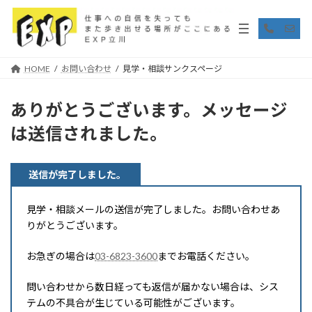
コ
ナ
ン
ビ
ア
ア
イ
イ
テ
ゲ
コ
コ
ン
ー
ン
ン
リ
リ
ツ
シ
HOME
お問い合わせ
見学・相談サンクスページ
ン
ン
へ
ョ
ク
ク
ス
ン
キ
に
ありがとうございます。メッセージ
ッ
移
は送信されました。
プ
動
送信が完了しました。
見学・相談メールの送信が完了しました。お問い合わせあ
りがとうございます。
お急ぎの場合は
03-6823-3600
までお電話ください。
問い合わせから数日経っても返信が届かない場合は、シス
テムの不具合が生じている可能性がございます。